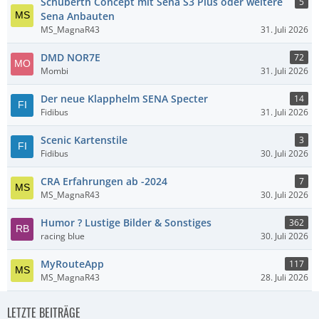
Schuberth Concept mit Sena S3 Plus oder weitere
5
Sena Anbauten
MS_MagnaR43
31. Juli 2026
DMD NOR7E
72
Mombi
31. Juli 2026
Der neue Klapphelm SENA Specter
14
Fidibus
31. Juli 2026
Scenic Kartenstile
3
Fidibus
30. Juli 2026
CRA Erfahrungen ab -2024
7
MS_MagnaR43
30. Juli 2026
Humor ? Lustige Bilder & Sonstiges
362
racing blue
30. Juli 2026
MyRouteApp
117
MS_MagnaR43
28. Juli 2026
LETZTE BEITRÄGE