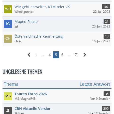
Wie geht es weiter, KTM oder GS
107
Wheelgunner
22. Juli 2023
Moped Pause
21
Igi
20. Juni 2023
Österreichische Rennleitung
17
chrigi
16. Juni 2023
1
…
4
5
6
…
71
UNGELESENE THEMEN
Thema
Letzte Antwort
Touren Fotos 2026
34
MS_MagnaR43
Vor 9 Stunden
CRN Aktuelle Version
209
Fidibus
Vor 12 Stunden